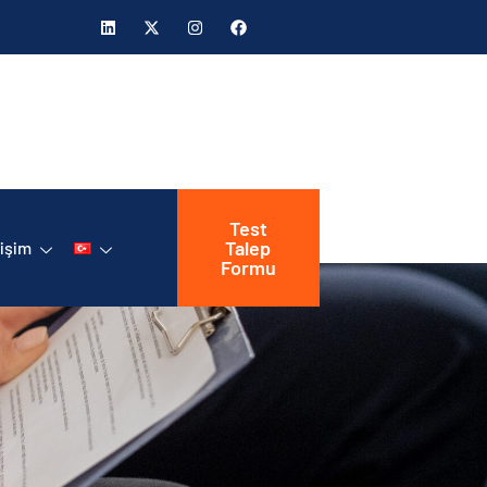
Test
Talep
tişim
Formu