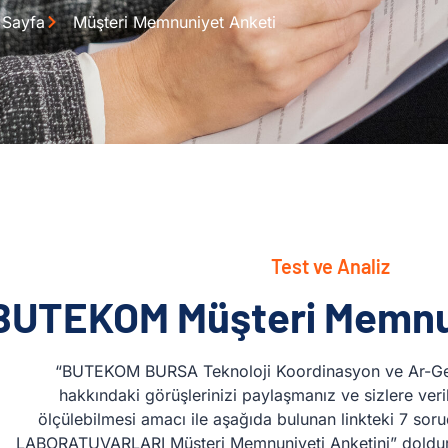
 Sayfa
Müşteri Memnuniyet Anketi
Test ve Analiz
BUTEKOM Müşteri Memnun
“BUTEKOM BURSA Teknoloji Koordinasyon ve Ar-Ge M
hakkındaki görüşlerinizi paylaşmanız ve sizlere veri
ölçülebilmesi amacı ile aşağıda bulunan linkteki 7 
LABORATUVARLARI Müşteri Memnuniyeti Anketini” doldurara