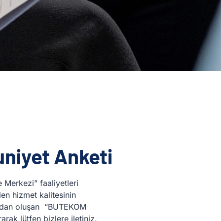
iyet Anketi
erkezi” faaliyetleri
len hizmet kalitesinin
sorudan oluşan “BUTEKOM
k lütfen bizlere iletiniz.