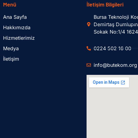
Menü
İletişim Bilgileri
Ana Sayfa
Bursa Teknoloji K
Demirtaş Dumlupın
Hakkımızda
Sokak No:1/4 162
Hizmetlerimiz
Medya
0224 502 16 00
İletişim
info@butekom.org