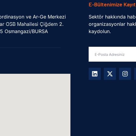
E-Bültenimize Kayıt
oordinasyon ve Ar-Ge Merkezi
Sektör hakkında hab
ar OSB Mahallesi Çiğdem 2.
organizasyonlar hakk
45 Osmangazi/BURSA
kaydolun.