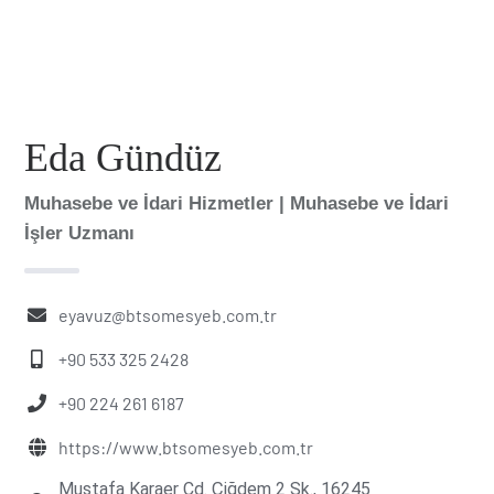
Eda Gündüz
Muhasebe ve İdari Hizmetler | Muhasebe ve İdari
İşler Uzmanı
eyavuz@btsomesyeb.com.tr
+90 533 325 2428
+90 224 261 6187
https://www.btsomesyeb.com.tr
Mustafa Karaer Cd. Çiğdem 2 Sk., 16245