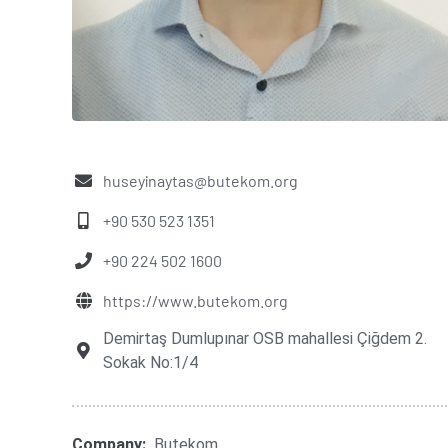
huseyinaytas@butekom.org
+90 530 523 1351
+90 224 502 1600
https://www.butekom.org
Demirtaş Dumlupınar OSB mahallesi Çiğdem 2.
Sokak No:1/4
Company:
Butekom