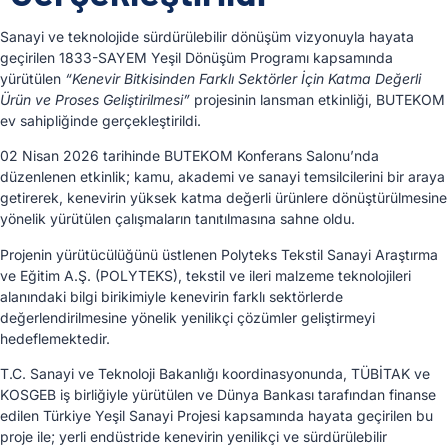
Sanayi ve teknolojide sürdürülebilir dönüşüm vizyonuyla hayata
geçirilen 1833-SAYEM Yeşil Dönüşüm Programı kapsamında
yürütülen
“Kenevir Bitkisinden Farklı Sektörler İçin Katma Değerli
Ürün ve Proses Geliştirilmesi”
projesinin lansman etkinliği, BUTEKOM
ev sahipliğinde gerçekleştirildi.
02 Nisan 2026 tarihinde BUTEKOM Konferans Salonu’nda
düzenlenen etkinlik; kamu, akademi ve sanayi temsilcilerini bir araya
getirerek, kenevirin yüksek katma değerli ürünlere dönüştürülmesine
yönelik yürütülen çalışmaların tanıtılmasına sahne oldu.
Projenin yürütücülüğünü üstlenen Polyteks Tekstil Sanayi Araştırma
ve Eğitim A.Ş. (POLYTEKS), tekstil ve ileri malzeme teknolojileri
alanındaki bilgi birikimiyle kenevirin farklı sektörlerde
değerlendirilmesine yönelik yenilikçi çözümler geliştirmeyi
hedeflemektedir.
T.C. Sanayi ve Teknoloji Bakanlığı koordinasyonunda, TÜBİTAK ve
KOSGEB iş birliğiyle yürütülen ve Dünya Bankası tarafından finanse
edilen Türkiye Yeşil Sanayi Projesi kapsamında hayata geçirilen bu
proje ile; yerli endüstride kenevirin yenilikçi ve sürdürülebilir