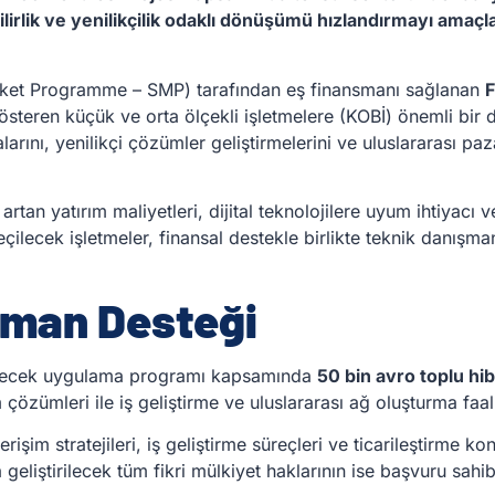
ilirlik ve yenilikçilik odaklı dönüşümü hızlandırmayı amaç
arket Programme – SMP) tarafından eş finansmanı sağlanan
F
 gösteren küçük ve orta ölçekli işletmelere (KOBİ) önemli bir d
larını, yenilikçi çözümler geliştirmelerini ve uluslararası paz
rtan yatırım maliyetleri, dijital teknolojilere uyum ihtiyacı v
lecek işletmeler, finansal destekle birlikte teknik danışma
sman Desteği
sürecek uygulama programı kapsamında
50 bin avro toplu hi
 çözümleri ile iş geliştirme ve uluslararası ağ oluşturma faal
rişim stratejileri, iş geliştirme süreçleri ve ticarileştirme k
liştirilecek tüm fikri mülkiyet haklarının ise başvuru sahib