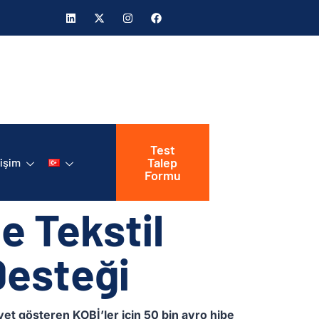
Test
Talep
tişim
Formu
e Tekstil
Desteği
yet gösteren KOBİ’ler için 50 bin avro hibe