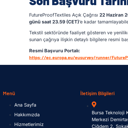
Son Başvuru Tarihi
FutureProofTextiles Açık Çağrısı
22 Haziran 
günü saat 23.59 (CET)
’e kadar tamamlayabil
Tekstil sektöründe faaliyet gösteren ve yenilik
sunan çağrıya ilişkin detaylı bilgilere resmi ba
Resmi Başvuru Portalı:
https://ec.europa.eu/eusurvey/runner/FuturePr
Menü
İletişim Bilgileri
Ana Sayfa
Bursa Teknoloji
Hakkımızda
Merkezi Demirta
Hizmetlerimiz
Çiğdem 2. Soka