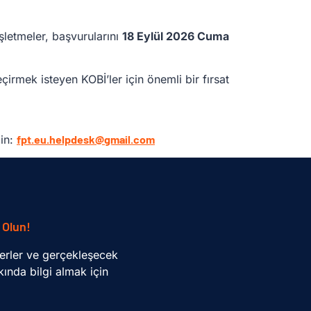
şletmeler, başvurularını
18 Eylül 2026 Cuma
çirmek isteyen KOBİ’ler için önemli bir fırsat
çin:
fpt.eu.helpdesk@gmail.com
 Olun!
erler ve gerçekleşecek
ında bilgi almak için