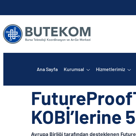
Ana Sayfa
Kurumsal
Hizmetlerimiz
FutureProofTe
KOBİ’lerine 
Avrupa Birliği tarafından desteklenen Future