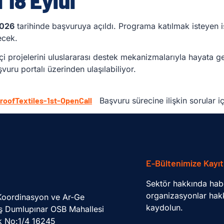
 18 Eylül
2026
tarihinde başvuruya açıldı. Programa katılmak isteyen i
ecek.
çi projelerini uluslararası destek mekanizmalarıyla hayata ge
şvuru portalı üzerinden ulaşılabiliyor.
oofTextiles-1st-OpenCall
Başvuru sürecine ilişkin sorular i
E-Bültenimize Kayıt
Sektör hakkında hab
organizasyonlar hakk
 Koordinasyon ve Ar-Ge
kaydolun.
ş Dumlupınar OSB Mahallesi
k No:1/4 16245