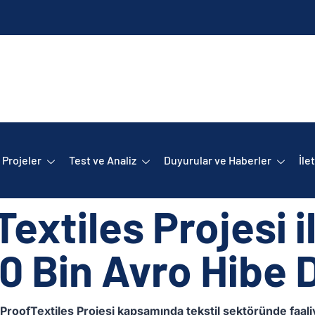
Projeler
Test ve Analiz
Duyurular ve Haberler
İle
xtiles Projesi il
50 Bin Avro Hibe 
ProofTextiles Projesi kapsamında tekstil sektöründe faali