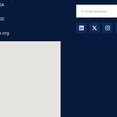
SA
00
m.org